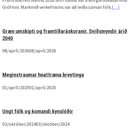
Grófinni. Markmið verkefnisins var að leiða saman fólk
[…]
Græn umskipti og framtíðaráskoranir. Sviðsmyndir árið
2040
08/apríl/2026
08/apríl/2026
Meginstraumar hnattræna breytinga
01/apríl/2025
01/apríl/2025
Ungt fólk og komandi kynslóðir
03/október/2024
03/október/2024