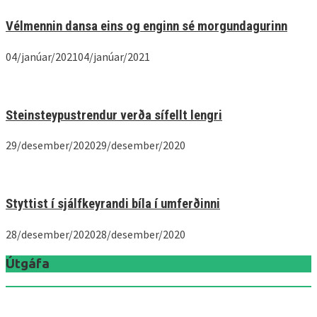
Vélmennin dansa eins og enginn sé morgundagurinn
04/janúar/2021
04/janúar/2021
Steinsteypustrendur verða sífellt lengri
29/desember/2020
29/desember/2020
Styttist í sjálfkeyrandi bíla í umferðinni
28/desember/2020
28/desember/2020
Útgáfa