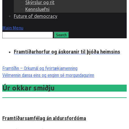
Skýrslur og rit
Kennsluefni
Future of democracy
Main Menu
Framtíðarhorfur og áskoranir til þjóða heimsins
Framtíðin – Orkumál og fyrirtækjamenning
Vélmennin dansa eins og enginn sé morgundagurinn
Úr okkar smiðju
Framtíðarsamfélag án aldursfordóma