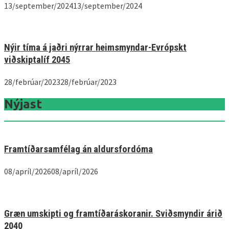
13/september/2024
13/september/2024
Nýir tíma á jaðri nýrrar heimsmyndar-Evrópskt
viðskiptalíf 2045
28/febrúar/2023
28/febrúar/2023
Nýjast
Framtíðarsamfélag án aldursfordóma
08/apríl/2026
08/apríl/2026
Græn umskipti og framtíðaráskoranir. Sviðsmyndir árið
2040