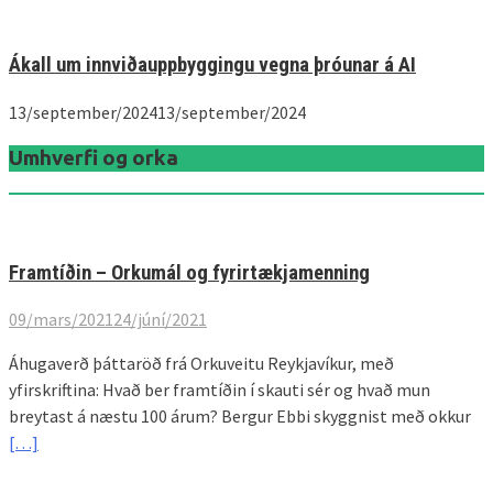
Ákall um innviðauppbyggingu vegna þróunar á AI
13/september/2024
13/september/2024
Umhverfi og orka
Framtíðin – Orkumál og fyrirtækjamenning
09/mars/2021
24/júní/2021
Áhugaverð þáttaröð frá Orkuveitu Reykjavíkur, með
yfirskriftina: Hvað ber framtíðin í skauti sér og hvað mun
breytast á næstu 100 árum? Bergur Ebbi skyggnist með okkur
[…]