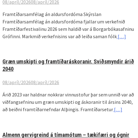
08/apríl/2026
08/apríl/2026
Framtíðarsamfélag án aldursfordóma Skýrslan
Framtíðarsamfélag án aldursfordóma fjallar um verkefnið
Framtíðarfestivalinu 2026 sem haldið var á Borgarbókasafninu
Grófinni. Markmið verkefnisins var að leiða saman fólk
[…]
Græn umskipti og framtíðaráskoranir. Sviðsmyndir árið
2040
08/apríl/2026
08/apríl/2026
Árið 2023 var haldnar nokkrar vinnustofur þar sem unnið var að
viðfangsefninu um græn umskipti og áskoranir til ársins 2040,
að beiðni framtíðarnefndar Alþingis. Framtíðarsetur
[…]
Almenn gervigreind á tímamótum – tækifæri og ógnir