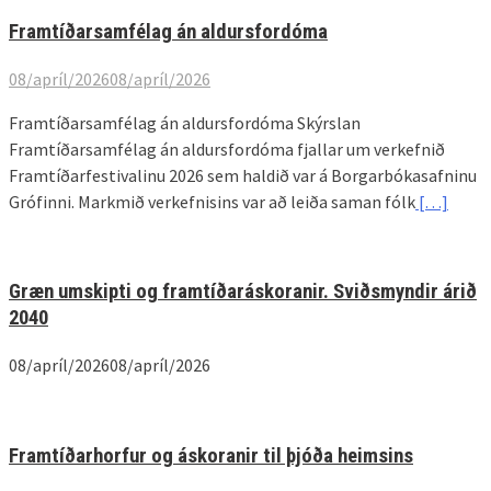
Framtíðarsamfélag án aldursfordóma
08/apríl/2026
08/apríl/2026
Framtíðarsamfélag án aldursfordóma Skýrslan
Framtíðarsamfélag án aldursfordóma fjallar um verkefnið
Framtíðarfestivalinu 2026 sem haldið var á Borgarbókasafninu
Grófinni. Markmið verkefnisins var að leiða saman fólk
[…]
Græn umskipti og framtíðaráskoranir. Sviðsmyndir árið
2040
08/apríl/2026
08/apríl/2026
Framtíðarhorfur og áskoranir til þjóða heimsins