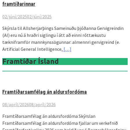
fram­tíðarinnar
02/júní/2025
02/júní/2025
Skýrsla til Allsherjarþings Sameinuðu þjóðanna Gervigreindin
(AI) eru nú á hraðri siglingu í átt að einni róttækustu
tækniframför mannkynssögunnar: almennri gervigreind (e.
Artificial General Intelligence,
[…]
Framtíðar Ísland
Framtíðarsamfélag án aldursfordóma
08/apríl/2026
08/apríl/2026
Framtíðarsamfélag án aldursfordóma Skýrslan
Framtíðarsamfélag án aldursfordóma fjallar um verkefnið
Framtíðarfestivalinu 2026 sem haldið var á Borgarbókasafninu