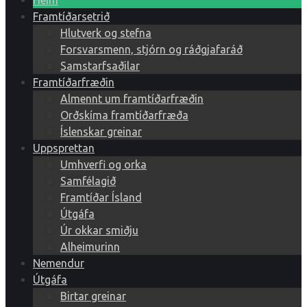
Heim
Framtíðarsetrið
Hlutverk og stefna
Forsvarsmenn, stjórn og ráðgjafaráð
Samstarfsaðilar
Framtíðarfræðin
Almennt um framtíðarfræðin
Orðskíma framtíðarfræða
Íslenskar greinar
Uppsprettan
Umhverfi og orka
Samfélagið
Framtíðar Ísland
Útgáfa
Úr okkar smiðju
Alheimurinn
Nemendur
Útgáfa
Birtar greinar