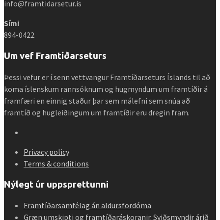
info@framtidarsetur.is
Sími
894-0422
Um vef Framtíðarseturs
Þessi vefur er í senn vettvangur Framtíðarseturs Íslands til að
koma íslenskum rannsóknum og hugmyndum um framtíðir á
framfæri en einnig staður þar sem málefni sem snúa að
framtíð og hugleiðingum um framtíðir eru dregin fram.
Privacy policy
Terms & conditions
Nýlegt úr uppsprettunni
Framtíðarsamfélag án aldursfordóma
Græn umskipti og framtíðaráskoranir. Sviðsmyndir árið