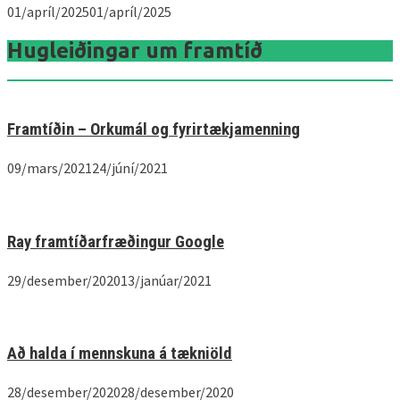
01/apríl/2025
01/apríl/2025
Hugleiðingar um framtíð
Framtíðin – Orkumál og fyrirtækjamenning
09/mars/2021
24/júní/2021
Ray framtíðarfræðingur Google
29/desember/2020
13/janúar/2021
Að halda í mennskuna á tækniöld
28/desember/2020
28/desember/2020