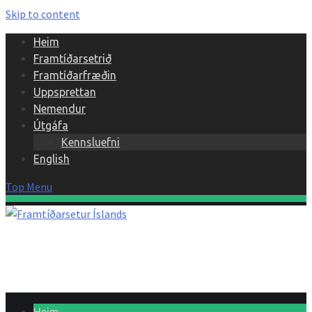
Skip to content
Heim
Framtíðarsetrið
Framtíðarfræðin
Uppsprettan
Nemendur
Útgáfa
Kennsluefni
English
Top Menu