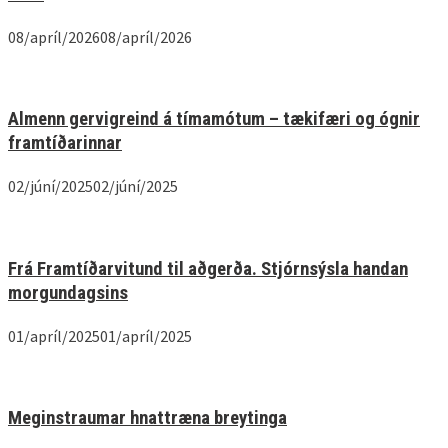
08/apríl/2026
08/apríl/2026
Almenn gervigreind á tímamótum – tækifæri og ógnir
fram­tíðarinnar
02/júní/2025
02/júní/2025
Frá Framtíðarvitund til aðgerða. Stjórnsýsla handan
morgundagsins
01/apríl/2025
01/apríl/2025
Meginstraumar hnattræna breytinga