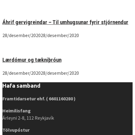
Áhrif gervigreindar – Til umhugsunar fyrir stjórnendur
28/desember/2020
28/desember/2020
Lærdómur og tækniþróun
28/desember/2020
28/desember/2020
Hafa samband
Framtidarsetur ehf. ( 6601160280 )
Heimilisfang
Árleyni 2-8, 112 Reykjavík
Tölvupóstur